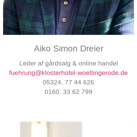
Aiko Simon Dreier
Leder af gårdsalg & online handel
fuehrung@klosterhotel-woeltingerode.de
05324. 77 44 626
0160. 33 62 799