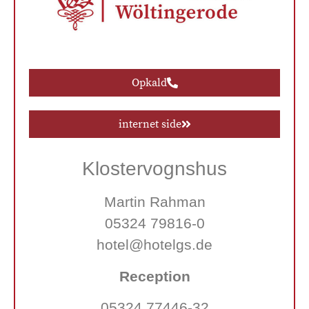
Opkald
internet side
Klostervognshus
Martin Rahman
05324 79816-0
hotel@hotelgs.de
Reception
05324 77446-32